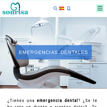
EMERGENCIAS DENTALES
¿Tienes una
emergencia dental
? ¿Se te
ha roto un diente o sientes dolor? ¿Te