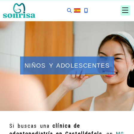
NIÑOS Y ADOLESCENTES
Si buscas una
clínica de
odontopediatría en Castelldefels
, en
MG